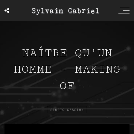
NAÎTRE QU’UN
HOMME – MAKING
OF
STUDIO SESSION
';