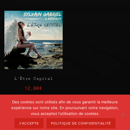
L’Être Capital
12,00
€
Des cookies sont utilisés afin de vous garantir la meilleure
AJOUTER AU PANIER
expérience sur notre site. En poursuivant votre navigation,
vous acceptez l'utilisation de cookies.
J'ACCEPTE
POLITIQUE DE CONFIDENTIALITÉ
© 2017-2026 SYLVAIN GABRIEL - Tous droits réservés - Site créé par