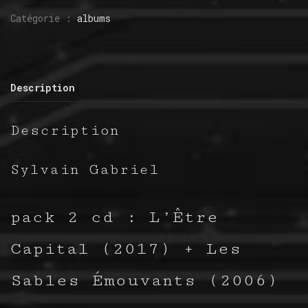
L'Être
Catégorie :
albums
Capital
+
Les
Sables
Description
Émouvants
[pack
Description
2CD]
Sylvain Gabriel
pack 2 cd : L’Être
Capital (2017) + Les
Sables Émouvants (2006)