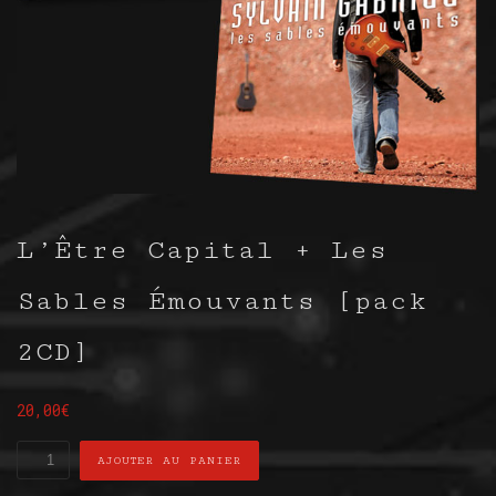
L’Être Capital + Les
Sables Émouvants [pack
2CD]
20,00
€
quantité
AJOUTER AU PANIER
de